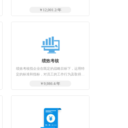
￥12,001.2/年
绩效考核
绩效考核指企业在既定的战略目标下，运用特
定的标准和指标，对员工的工作行为及取得的
工作业绩进行评估，并运用评估的结果对员工
￥9,986.4/年
将来的工作行为和工作业绩产生正面引导的过
程和方法。绩效考核（performance
evaluation），是企业绩效管理中的一个环节，
常见绩效考核方法包括BSC、KPI及360度考核
等。绩效考核是一项系统工程。绩效考核是绩
效管理过程中的一种手段。