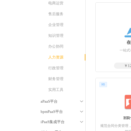
电商运营
售后服务
企业管理
知识管理
办公协同
一站式
人力资源
￥12
行政管理
财务管理
H5
实用工具
aPaaS平台

bpmPaaS平台

H
iPaaS集成平台

规范合同分类管理