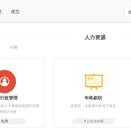
证
规范
人力资源
费
付费

事行政管理
年终叙职
业的人力资源信息进行过程
多层次、全角度分析员工状态
及统计分析
免费
￥2,014.8/年