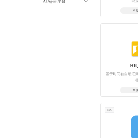
能
AI Agent平台

￥8
H
基于时间轴自动汇
￥8
iOS